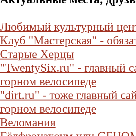
Любимый культурный це
Клуб "Мастерская" - обяз
Старые Херцы
"TwentySix.ru" - главный 
горном велосипеде
"dirt.ru" - тоже главный с
горном велосипеде
Веломания
Гёлфрэнзхоум или GFHOME