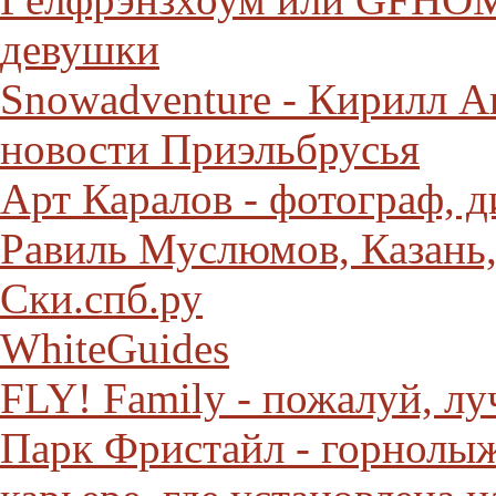
девушки
Snowadventure - Кирилл А
новости Приэльбрусья
Арт Каралов - фотограф, д
Равиль Муслюмов, Казань
Ски.спб.ру
WhiteGuides
FLY! Family - пожалуй, л
Парк Фристайл - горнолы